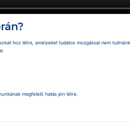
orán?
okat hoz létre, amelyeket tudatos mozgással nem tudnánk e
a:
munkának megfelelő hatás jön létre.