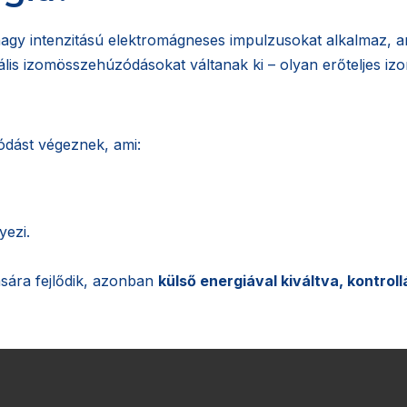
agy intenzitású elektromágneses impulzusokat alkalmaz, a
lis izomösszehúzódásokat váltanak ki – olyan erőteljes 
ódást végeznek, ami:
yezi.
sára fejlődik, azonban
külső energiával kiváltva, kontrol