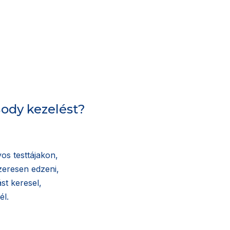
Body kezelést?
os testtájakon,
zeresen edzeni,
st keresel,
él.