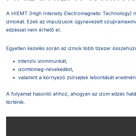
A HIEMT (High Intensity Electromagnetic Technology) n
izmokat. Ezek az impulzusok úgynevezett szupramaximá
edzéssel nem érhető el.
Egyetlen kezelés során az izmok több tízezer összehúz
intenzív izommunkát,
izomtömeg-növekedést,
valamint a környező zsírsejtek lebontását eredmén
A folyamat hasonló ahhoz, ahogyan az izom edzés hatá
történik.