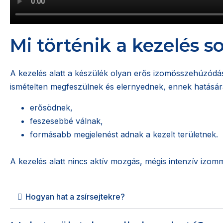
Mi történik a kezelés s
A kezelés alatt a készülék olyan erős izomösszehúzódás
ismételten megfeszülnek és elernyednek, ennek hatásár
erősödnek,
feszesebbé válnak,
formásabb megjelenést adnak a kezelt területnek.
A kezelés alatt nincs aktív mozgás, mégis intenzív izom
Hogyan hat a zsírsejtekre?