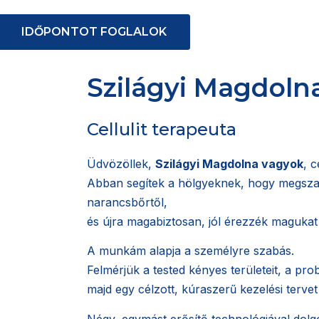
IDŐPONTOT FOGLALOK
Szilágyi Magdoln
Cellulit terapeuta
Üdvözöllek,
Szilágyi Magdolna vagyok
, c
Abban segítek a hölgyeknek, hogy megsz
narancsbőrtől,
és újra magabiztosan, jól érezzék magukat
A munkám alapja a személyre szabás.
Felmérjük a tested kényes területeit, a pro
majd egy célzott, kúraszerű kezelési tervet
Négy, egymást erősítő technológiával dol