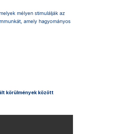
melyek mélyen stimulálják az
izommunkát, amely hagyományos
lált körülmények között