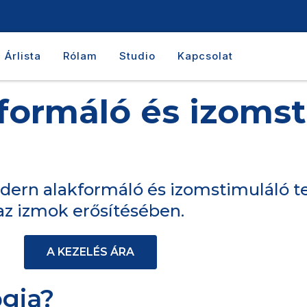
Árlista
Rólam
Studio
Kapcsolat
formáló és izomst
ern alakformáló és izomstimuláló t
az izmok erősítésében.
A KEZELÉS ÁRA
ógia?