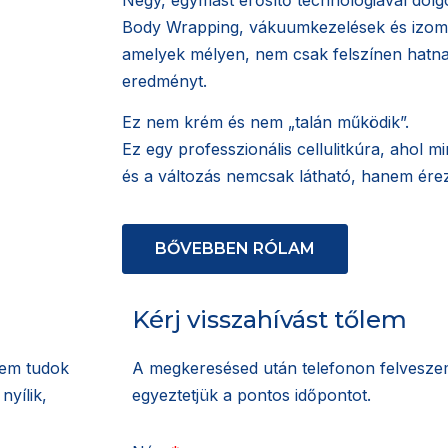
Body Wrapping, vákuumkezelések és izoms
amelyek mélyen, nem csak felszínen hatna
eredményt.
Ez nem krém és nem „talán működik”.
Ez egy professzionális cellulitkúra, ahol mi
és a változás nemcsak látható, hanem érez
BŐVEBBEN RÓLAM
Kérj visszahívást tőlem
nem tudok
A megkeresésed után telefonon felveszem
nyílik,
egyeztetjük a pontos időpontot.