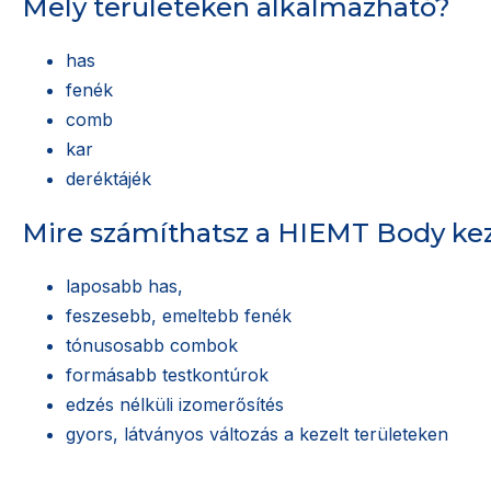
Mely területeken alkalmazható?
has
fenék
comb
kar
deréktájék
Mire számíthatsz a HIEMT Body kez
laposabb has,
feszesebb, emeltebb fenék
tónusosabb combok
formásabb testkontúrok
edzés nélküli izomerősítés
gyors, látványos változás a kezelt területeken