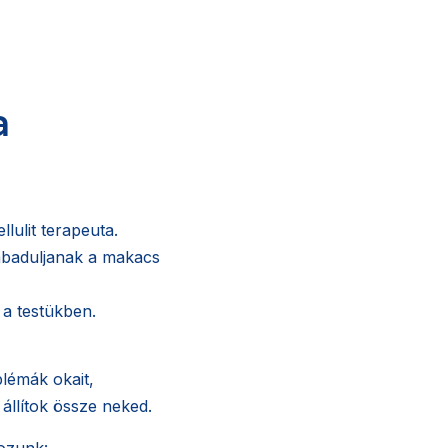
a
ellulit terapeuta.
abaduljanak a makacs
 a testükben.
blémák okait,
 állítok össze neked.
gozunk: