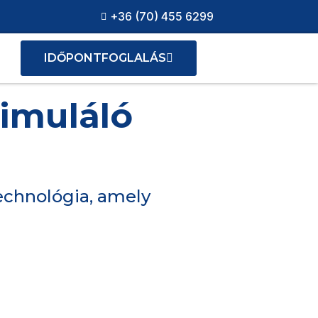
+36 (70) 455 6299
IDŐPONTFOGLALÁS
imuláló
echnológia, amely